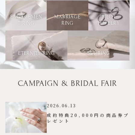
ENGAGEMEN
MARRIAGE
PILOT
T RING
RING
JEWELRY
ETERNITY RING
SET RING
CAMPAIGN & BRIDAL FAIR
2026.06.13
成約特典20,000円の商品券プ
レゼント