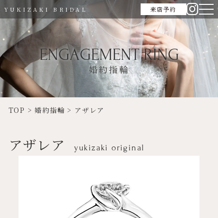
来店予約
YUKIZAKI BRIDAL
ENGAGEMENT RING
婚約指輪
TOP
>
婚約指輪
>
アザレア
アザレア
yukizaki original