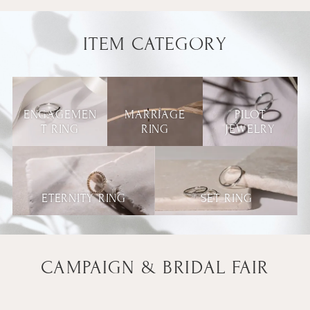
ITEM CATEGORY
ENGAGEMEN
MARRIAGE
PILOT
T RING
RING
JEWELRY
ETERNITY RING
SET RING
CAMPAIGN & BRIDAL FAIR