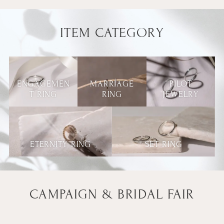
ITEM CATEGORY
ENGAGEMEN
MARRIAGE
PILOT
T RING
RING
JEWELRY
ETERNITY RING
SET RING
CAMPAIGN & BRIDAL FAIR