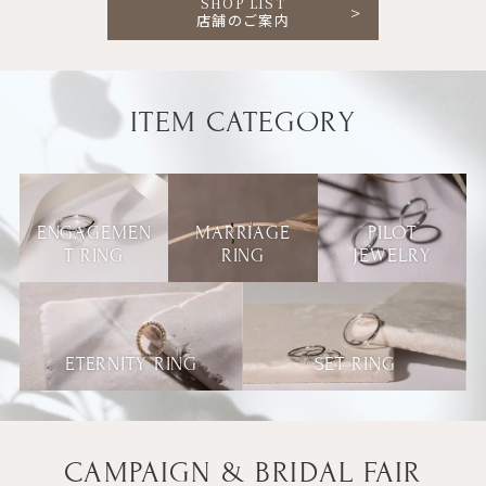
SHOP LIST
店舗のご案内
ITEM CATEGORY
ENGAGEMEN
MARRIAGE
PILOT
T RING
RING
JEWELRY
ETERNITY RING
SET RING
CAMPAIGN & BRIDAL FAIR