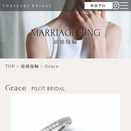
来店予約
YUKIZAKI BRIDAL
MARRIAGE RING
結婚指輪
TOP
>
結婚指輪
>
Grace
Grace
PILOT BRIDAL