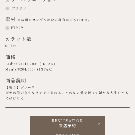
プラチナ
素材
※店頭にサンプルがない場合がございます。
PT999
カラット数
0.07ct
価格
Ladies’/¥
211,200
~ (INTAX)
Men’s/¥
204,600
~ (INTAX)
商品説明
【祈り】グレース
天使の羽のようなリングに変わることのない愛を祈って新たな人生をとも
にはばたく
RESERVATION
来店予約