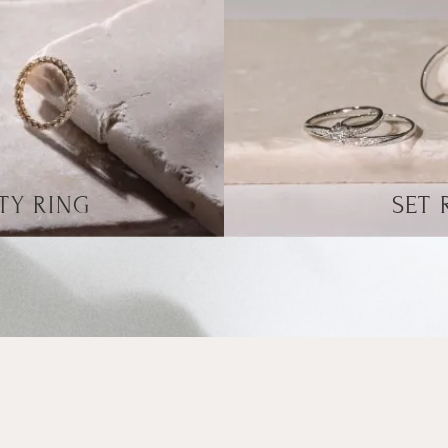
TY RING
SET 