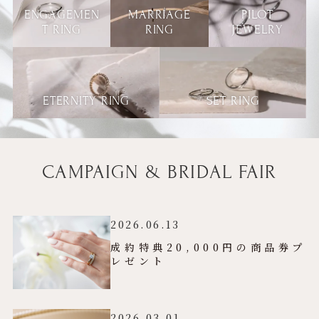
ENGAGEMEN
MARRIAGE
PILOT
T RING
RING
JEWELRY
ETERNITY RING
SET RING
CAMPAIGN & BRIDAL FAIR
2026.06.13
成約特典20,000円の商品券プ
レゼント
2026.03.01