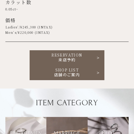
カラット数
0.05ct~
価格
Ladies’/¥
245,300
(INTAX)
Men’s/¥
220,000
(INTAX)
RESERVATION
来店予約
SHOP LIST
店舗のご案内
ITEM CATEGORY
ENGAGEMEN
MARRIAGE
PILOT