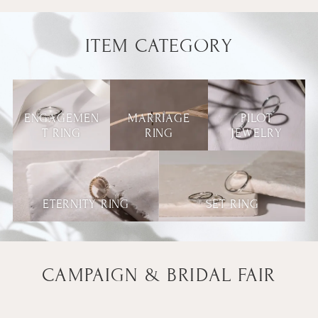
ITEM CATEGORY
ENGAGEMEN
MARRIAGE
PILOT
T RING
RING
JEWELRY
ETERNITY RING
SET RING
CAMPAIGN & BRIDAL FAIR