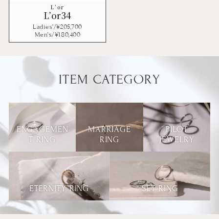
L’or
L’or34
Ladies’/¥
205,700
Men’s/¥
180,400
ITEM CATEGORY
ENGAGEMEN
MARRIAGE
PILOT
T RING
RING
JEWELRY
ETERNITY RING
SET RING