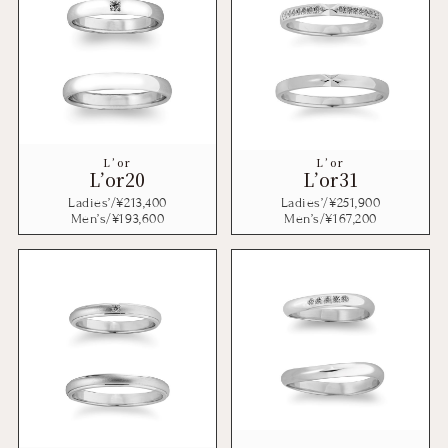
L’or
L’or
L’or20
L’or31
Ladies’/¥
213,400
Ladies’/¥
251,900
Men’s/¥
193,600
Men’s/¥
167,200