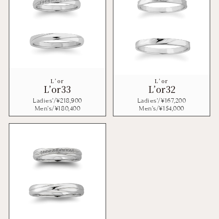
L’or
L’or
L’or33
L’or32
Ladies’/¥
218,900
Ladies’/¥
167,200
Men’s/¥
180,400
Men’s/¥
154,000