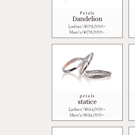
Petals
Dandelion
Ladies’/¥
176,000
~
Men’s/¥
176,000
~
petals
statice
Ladies’/¥
154,000
~
Men’s/¥
154,000
~