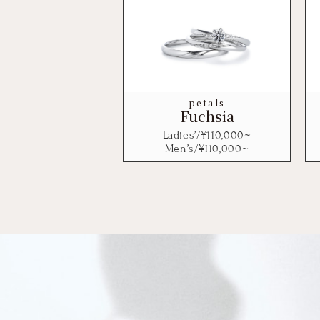
petals
Fuchsia
Ladies’/¥
110,000
~
Men’s/¥
110,000
~