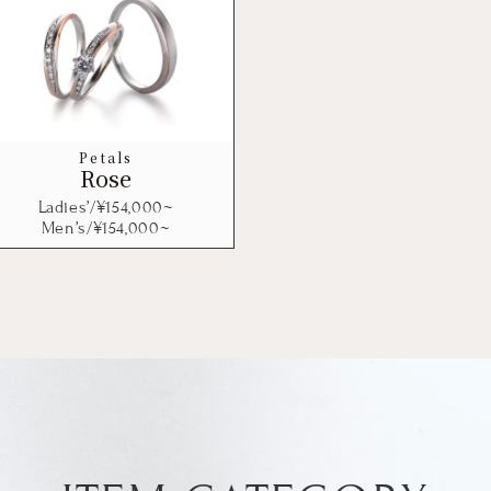
Petals
Rose
Ladies’/¥
154,000
~
Men’s/¥
154,000
~