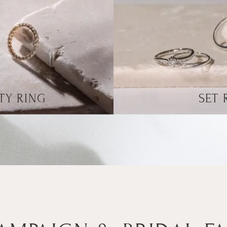
TY RING
SET 