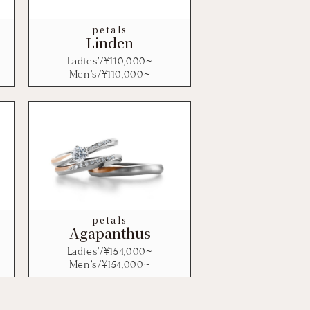
petals
Linden
Ladies’/¥
110,000
~
Men’s/¥
110,000
~
petals
Agapanthus
Ladies’/¥
154,000
~
Men’s/¥
154,000
~