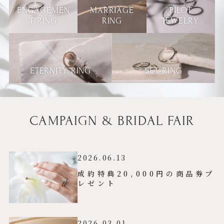
ENGAGEMEN
MARRIAGE
PILOT
T RING
RING
JEWELRY
ETERNITY RING
SET RING
CAMPAIGN & BRIDAL FAIR
2026.06.13
成約特典20,000円の商品券プ
レゼント
2026.03.01