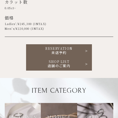
カラット数
0.05ct~
価格
Ladies’/¥
245,300
(INTAX)
Men’s/¥
220,000
(INTAX)
RESERVATION
来店予約
SHOP LIST
店舗のご案内
ITEM CATEGORY
ENGAGEMEN
MARRIAGE
PILOT