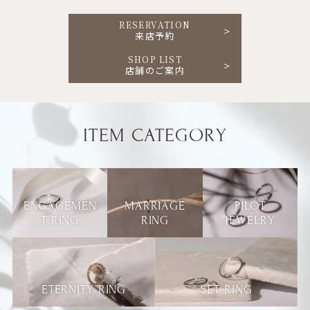
RESERVATION
来店予約
SHOP LIST
店舗のご案内
ITEM CATEGORY
ENGAGEMEN
MARRIAGE
PILOT
T RING
RING
JEWELRY
ETERNITY RING
SET RING