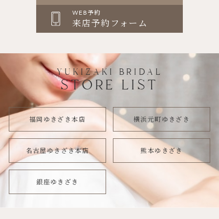
WEB予約
来店予約フォーム
YUKIZAKI BRIDAL
STORE LIST
福岡ゆきざき本店
横浜元町ゆきざき
名古屋ゆきざき本店
熊本ゆきざき
銀座ゆきざき