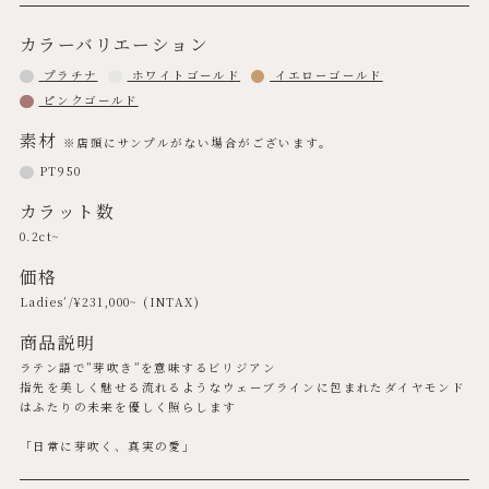
カラーバリエーション
プラチナ
ホワイトゴールド
イエローゴールド
ピンクゴールド
素材
※店頭にサンプルがない場合がございます。
PT950
カラット数
0.2ct~
価格
Ladies’/¥
231,000
~ (INTAX)
商品説明
ラテン語で”芽吹き”を意味するビリジアン
指先を美しく魅せる流れるようなウェーブラインに包まれたダイヤモンド
はふたりの未来を優しく照らします
「日常に芽吹く、真実の愛」