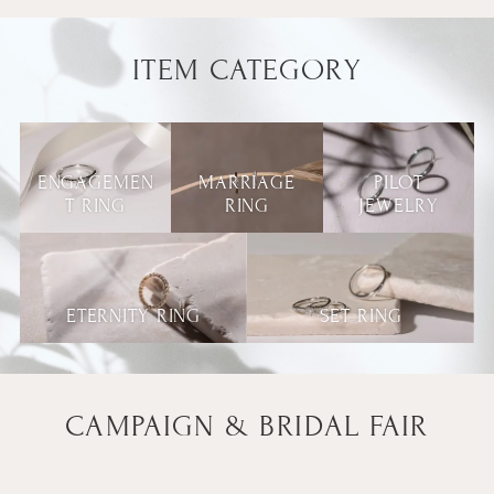
ITEM CATEGORY
ENGAGEMEN
MARRIAGE
PILOT
T RING
RING
JEWELRY
ETERNITY RING
SET RING
CAMPAIGN & BRIDAL FAIR