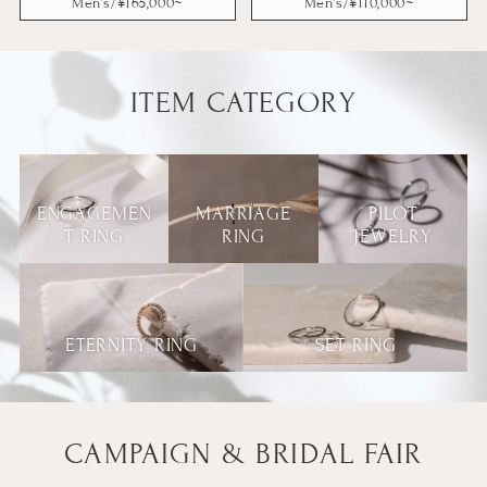
Men’s/¥
165,000
~
Men’s/¥
110,000
~
ITEM CATEGORY
ENGAGEMEN
MARRIAGE
PILOT
T RING
RING
JEWELRY
ETERNITY RING
SET RING
CAMPAIGN & BRIDAL FAIR