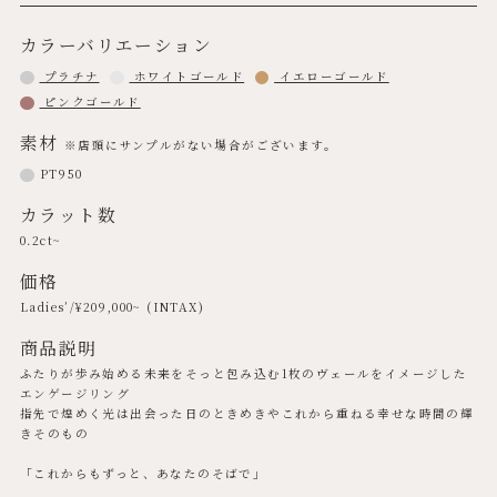
カラーバリエーション
プラチナ
ホワイトゴールド
イエローゴールド
ピンクゴールド
素材
※店頭にサンプルがない場合がございます。
PT950
カラット数
0.2ct~
価格
Ladies’/¥
209,000
~ (INTAX)
商品説明
ふたりが歩み始める未来をそっと包み込む1枚のヴェールをイメージした
エンゲージリング
指先で煌めく光は出会った日のときめきやこれから重ねる幸せな時間の輝
きそのもの
「これからもずっと、あなたのそばで」