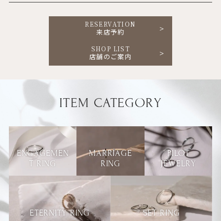
RESERVATION
来店予約
SHOP LIST
店舗のご案内
ITEM CATEGORY
ENGAGEMEN
MARRIAGE
PILOT
T RING
RING
JEWELRY
ETERNITY RING
SET RING