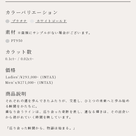
カラーバリエーション
プラチナ
ホワイトゴールド
素材
※店頭にサンプルがない場合がございます。
PT950
カラット数
0.1ct~ / 0.02ct~
価格
Ladies’/¥
293,000
~ (INTAX)
Men’s/¥
271,000
~ (INTAX)
商品説明
それぞれの道を歩んできたふたりが、交差し、ひとつの未来へと歩み始め
る瞬間をかたちに。
重なり合うラインは、巡り合った奇跡を表し、連なる輝きは、その出会い
から紡がれていく時間を映しています。
「巡り合った瞬間から、物語は始まる。」