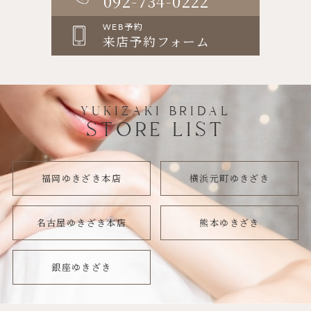
092-734-0222
WEB予約
来店予約フォーム
YUKIZAKI BRIDAL
STORE LIST
福岡ゆきざき本店
横浜元町ゆきざき
名古屋ゆきざき本店
熊本ゆきざき
銀座ゆきざき