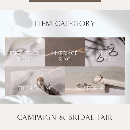
ITEM CATEGORY
ENGAGEMEN
MARRIAGE
PILOT
T RING
RING
JEWELRY
ETERNITY RING
SET RING
CAMPAIGN & BRIDAL FAIR