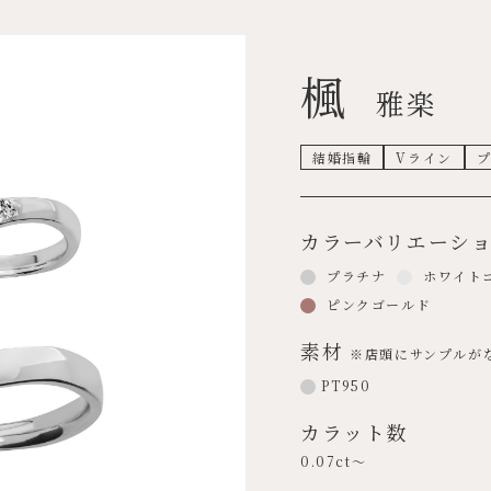
楓
雅楽
結婚指輪
Vライン
カラーバリエーシ
プラチナ
ホワイト
ピンクゴールド
素材
※店頭にサンプルが
PT950
カラット数
0.07ct～