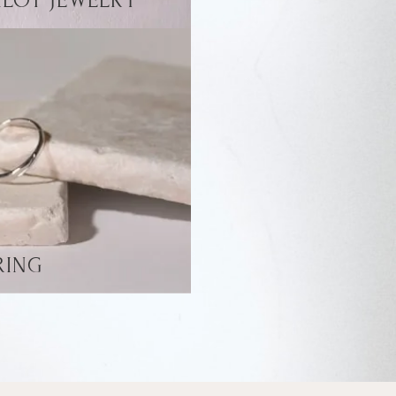
ILOT JEWELRY
RING