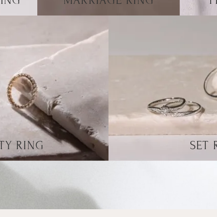
ING
MARRIAGE RING
P
TY RING
SET 