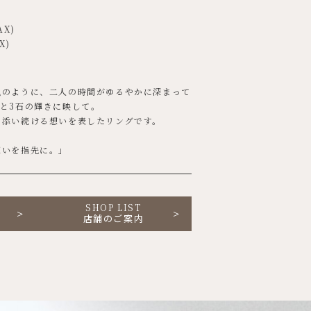
AX)
X)
楓のように、二人の時間がゆるやかに深まって
と3石の輝きに映して。
り添い続ける想いを表したリングです。
想いを指先に。」
SHOP LIST
店舗のご案内