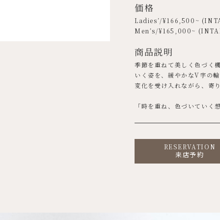
価格
Ladies’/¥
166,500
~ (INT
Men’s/¥
165,000
~ (INTA
商品説明
季節を重ねて美しく色づく
いく姿を、緩やかなV字の輪
変化を受け入れながら、寄
「時を重ね、色づいていく
RESERVATION
来店予約