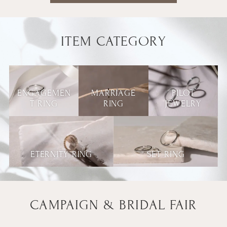
ITEM CATEGORY
ENGAGEMEN
MARRIAGE
PILOT
T RING
RING
JEWELRY
ETERNITY RING
SET RING
CAMPAIGN & BRIDAL FAIR