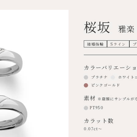
桜坂
雅楽
結婚指輪
Sライン
プ
カラーバリエーシ
プラチナ
ホワイト
ピンクゴールド
素材
※店頭にサンプルが
PT950
カラット数
0.07ct～