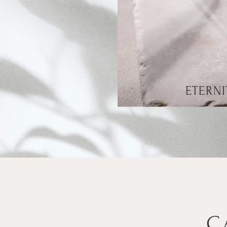
ETERNI
C