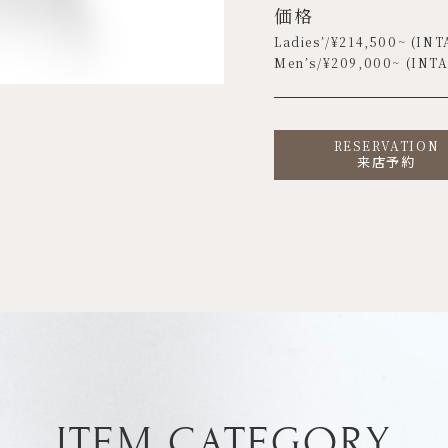
価格
Ladies’/¥
214,500
~ (INT
Men’s/¥
209,000
~ (INT
RESERVATION
来店予約
ITEM CATEGORY