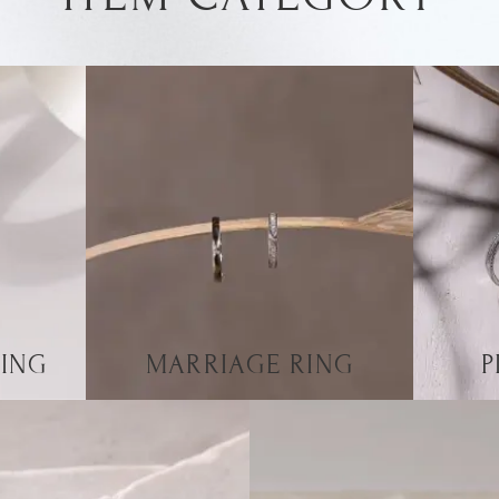
ING
MARRIAGE RING
P