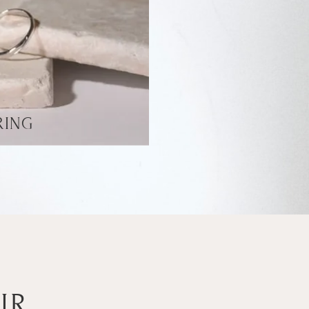
RING
IR