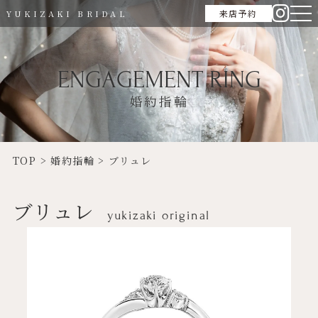
来店予約
YUKIZAKI BRIDAL
ENGAGEMENT RING
婚約指輪
TOP
>
婚約指輪
>
ブリュレ
ブリュレ
yukizaki original