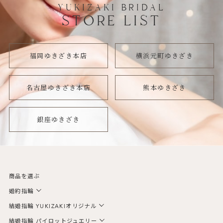
YUKIZAKI BRIDAL
STORE LIST
福岡ゆきざき本店
横浜元町ゆきざき
名古屋ゆきざき本店
熊本ゆきざき
銀座ゆきざき
商品を選ぶ
婚約指輪
結婚指輪 YUKIZAKIオリジナル
結婚指輪 パイロットジュエリー