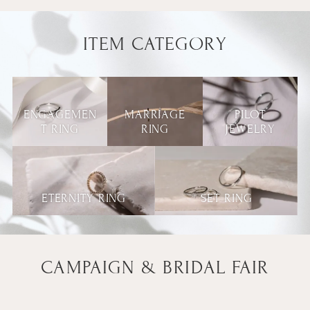
ITEM CATEGORY
ENGAGEMEN
MARRIAGE
PILOT
T RING
RING
JEWELRY
ETERNITY RING
SET RING
CAMPAIGN & BRIDAL FAIR