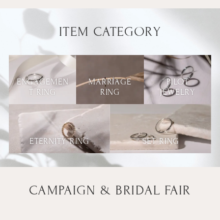
ITEM CATEGORY
ENGAGEMEN
MARRIAGE
PILOT
T RING
RING
JEWELRY
ETERNITY RING
SET RING
CAMPAIGN & BRIDAL FAIR