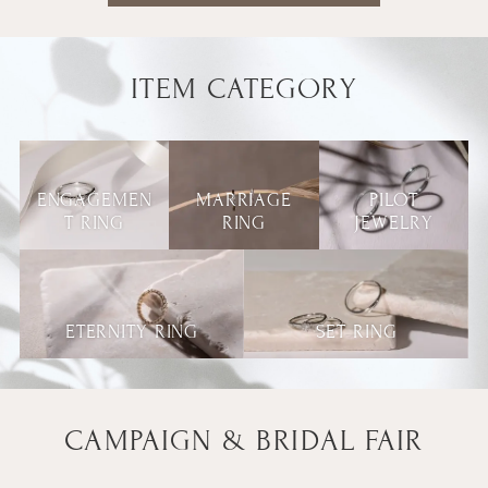
ITEM CATEGORY
ENGAGEMEN
MARRIAGE
PILOT
T RING
RING
JEWELRY
ETERNITY RING
SET RING
CAMPAIGN & BRIDAL FAIR