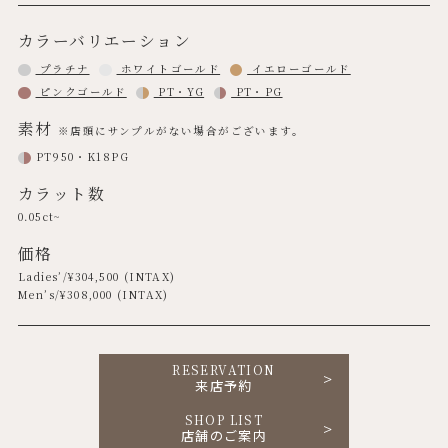
カラーバリエーション
プラチナ
ホワイトゴールド
イエローゴールド
ピンクゴールド
PT・YG
PT・PG
素材
※店頭にサンプルがない場合がございます。
PT950・K18PG
カラット数
0.05ct~
価格
Ladies’/¥
304,500
(INTAX)
Men’s/¥
308,000
(INTAX)
RESERVATION
来店予約
SHOP LIST
店舗のご案内