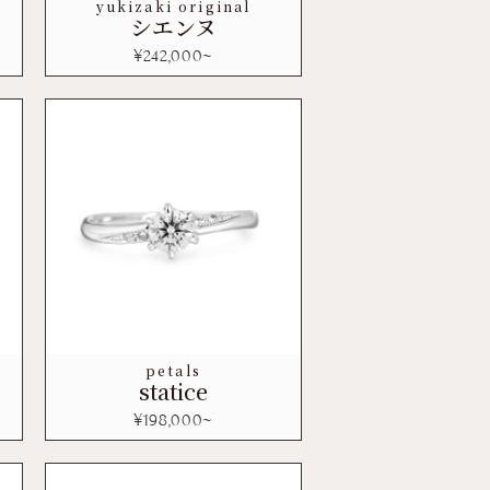
yukizaki original
シエンヌ
¥
242,000
~
petals
statice
¥
198,000
~