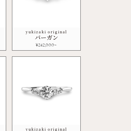
yukizaki original
バーガン
¥
242,000
~
yukizaki original