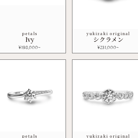
petals
yukizaki original
Ivy
シクラメン
¥
198,000
~
¥
231,000
~
petals
yukizaki original