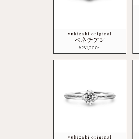
yukizaki original
ベネチアン
¥
231,000
~
yukizaki original