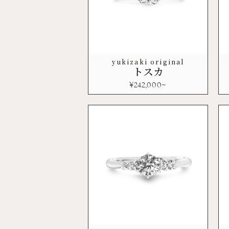
yukizaki original
トスカ
¥
242,000
~