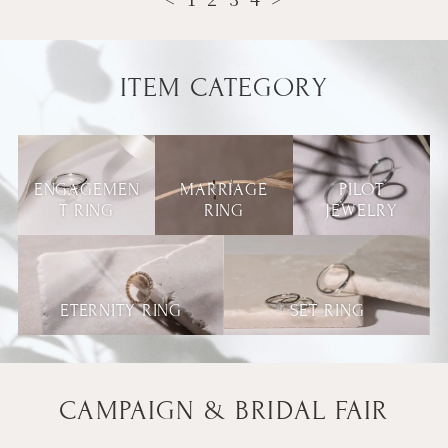
ITEM CATEGORY
ENGAGEMEN
MARRIAGE
PILOT
T RING
RING
JEWELRY
ETERNITY RING
SET RING
CAMPAIGN & BRIDAL FAIR